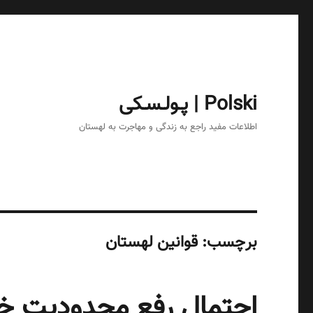
Polski | پـولـسـکی
اطلاعات مفید راجع به زندگی و مهاجرت به لهستان
برچسب:
قوانین لهستان
احتمال رفع محدودیت خر