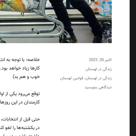
خلاصه: با توجه به ا
اکتبر 30, 2023
ارسال
شده
کارها زیاد خواهد بود
دسته‌ها
زندگی در لهستان
در
خوب و هم بد)
برچسب‌ها
زندگی در لهستان
قوانین لهستان
،
برای
دیدگاهی بنویسید
احتمال
توقع می‌رود یکی از ا
رفع
کارمندان در این روزه
محدودیت
خرید
/
تجارت
در یکشنبه‌ها را لغو کن
در