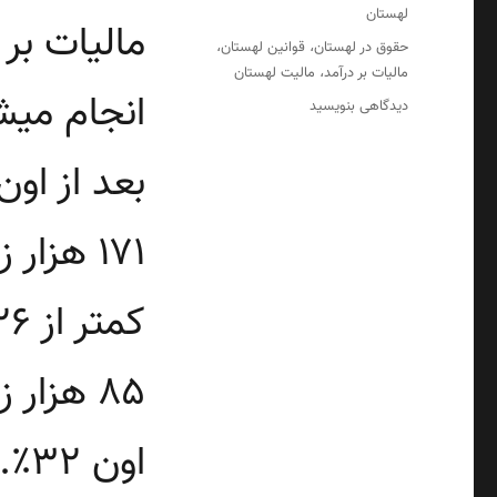
لهستان
برچسب‌ها
حقوق در لهستان
قوانین لهستان
،
،
مالیات بر درآمد
مالیت لهستان
،
انجام میشه. تا ۸۵ هز
برای
دیدگاهی بنویسید
بیمه
و
بعد از او
مالیات
بر
درآمد
در
لهستان
(سال
2021)
۸۵ هزار
اون ۳۲٪.