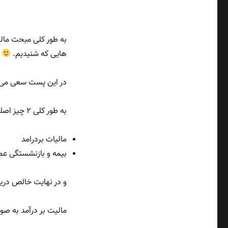
به طور کلی مبحث مالی
هایی که شنیدیم.
در این پست سعی می ک
به طور کلی ۲ چیز اصلی از حقوق خالص شما کم میشه:
مالیات بردرامد
بیمه و بازنشستگی عمومی
و در نهایت خالص دریافتی (Net Income) میزان درآمد ناخالص پس از کسر 
مالیت بر درآمد به ص