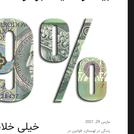
خیلی خلاص
ارسال
مارس 29, 2021
شده
دسته‌ها
زندگی در لهستان
قوانین در
،
در