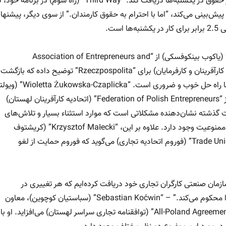
داشته باشد و دو برابر حقوق در یکشنبه‌ها دریافت کند. “Third Way” (راه سوم) در برنامه خ
 پیش‌بینی می‌کند، “اما با احترام به حقوق کارمندان.” از سوی دیگر، پیشنها
“Jakub Bińkowski” (یاکوب بینکوفسکی) از “Association of Entrepreneurs and
Employers” (انجمن کارآفرینان و کارفرمایان) برای “Rzeczpospolita” توضیح داده که بازگشت
به تجارت در یکشنبه‌ها راه حل خوب و ضروری است. “Wioletta Żukowska-Czaplicka”
ژوکوسکا-چاپلیتسکا) از “Federation of Polish Entrepreneurs” (اتحادیه کارآفرینان لهستان)
 گذشته نشان‌دهنده مشکلاتی است که موارد استثناء بسیار و تلاش‌های
مختلف برای دور زدن ممنوعیت وجود دارد. علاوه بر این، “Krzysztof Małecki” (کریشتوف
مالکی) از “Trade Union Forum” (فوروم اتحادیه تجاری) می‌گوید که فوروم حمایت از لغو
سازمان صنعتی کارگران تجاری خود دریافت کرده‌ایم که هر تغییری در
ممنوعیت یکشنبه‌ها را محکوم می‌کند.” – “Sebastian Koćwin” (سباستیان کوچوین)، معاون
“All-Poland Agreement of Trade Unions” (توافقنامه تجاری سراسر لهستان) می‌افزاید. او با