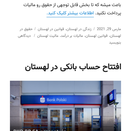
باعث میشه که تا بخش قابل توجهی از حقوق رو مالیات
پرداخت نکنید.
اطلاعات بیشتر کلیک کنید.
ارسال
مارس 29, 2021
دسته‌ها
زندگی در لهستان
قوانین در لهستان
حقوق در
برچسب‌ها
،
برای
شده
لهستان
قوانین لهستان
مالیات بر درآمد
مالیت لهستان
دیدگاهی
،
،
،
بیمه
در
بنویسید
و
مالیات
بر
افتتاح حساب بانکی در لهستان
درآمد
در
لهستان
(سال
2021)