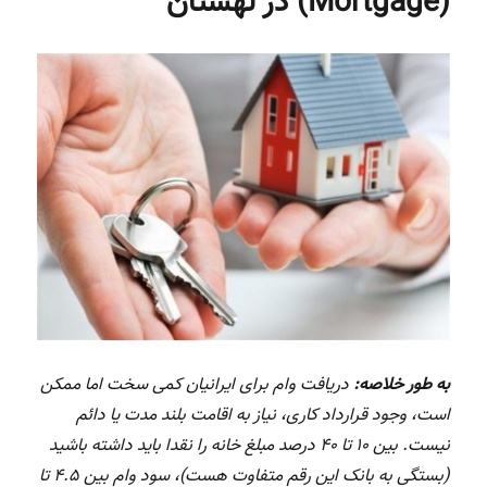
(Mortgage) در لهستان
تجارت
در
یکشنبه
ها
به طور خلاصه:
دریافت وام برای ایرانیان کمی سخت اما ممکن
است، وجود قرارداد کاری، نیاز به اقامت بلند مدت یا دائم
نیست. بین ۱۰ تا ۴۰ درصد مبلغ خانه را نقدا باید داشته باشید
(بستگی به بانک این رقم متفاوت هست)، سود وام بین ۴.۵ تا