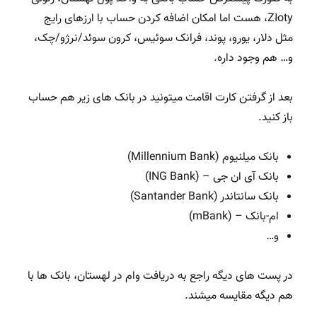
Złoty، هست اما امکان اضافه کردن حساب با ارزهای رایج
مثل دلار، یورو، پوند، فرانک سوئیس، کرون سوئد/نرژو/چک،
و… هم وجود داره.
بعد از گرفتن کارت اقامت میتونید در بانک های زیر هم حساب
باز کنید.
بانک میلنیوم (Millennium Bank)
بانک آی ان جی – (ING Bank)
بانک سانتاندر (Santander Bank)
ام-بانک – (mBank)
و…
در پست های دیگه راجع به دریافت وام در لهستان، بانک ها با
هم دیگه مقایسه میشند.