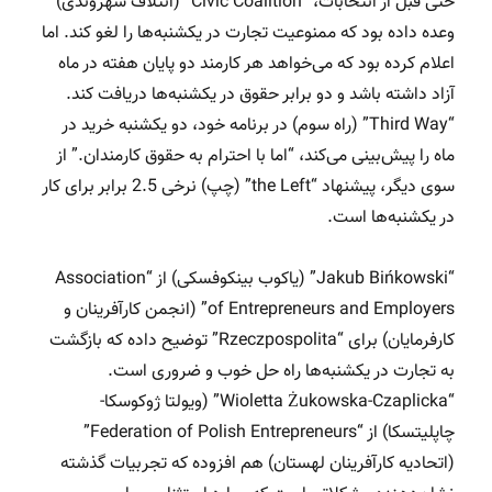
حتی قبل از انتخابات، “Civic Coalition” (ائتلاف شهروندی)
وعده داده بود که ممنوعیت تجارت در یکشنبه‌ها را لغو کند. اما
اعلام کرده بود که می‌خواهد هر کارمند دو پایان هفته در ماه
آزاد داشته باشد و دو برابر حقوق در یکشنبه‌ها دریافت کند.
“Third Way” (راه سوم) در برنامه خود، دو یکشنبه خرید در
ماه را پیش‌بینی می‌کند، “اما با احترام به حقوق کارمندان.” از
سوی دیگر، پیشنهاد “the Left” (چپ) نرخی 2.5 برابر برای کار
در یکشنبه‌ها است.
“Jakub Bińkowski” (یاکوب بینکوفسکی) از “Association
of Entrepreneurs and Employers” (انجمن کارآفرینان و
کارفرمایان) برای “Rzeczpospolita” توضیح داده که بازگشت
به تجارت در یکشنبه‌ها راه حل خوب و ضروری است.
“Wioletta Żukowska-Czaplicka” (ویولتا ژوکوسکا-
چاپلیتسکا) از “Federation of Polish Entrepreneurs”
(اتحادیه کارآفرینان لهستان) هم افزوده که تجربیات گذشته