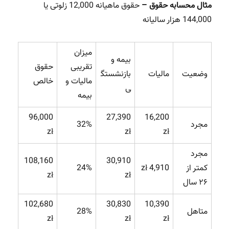
مثال محسابه حقوق –
حقوق ماهیانه 12,000 زلوتی یا
144,000 هزار سالیانه
میزان
بیمه و
تقریبی
حقوق
وضعیت
مالیات
بازنشستگ
مالیات و
خالص
ی
بیمه
96,000
27,390
16,200
مجرد
32%
zł
zł
zł
مجرد
108,160
30,910
کمتر از
4,910 zł
24%
zł
zł
۲۶ سال
102,680
30,830
10,390
متاهل
28%
zł
zł
zł