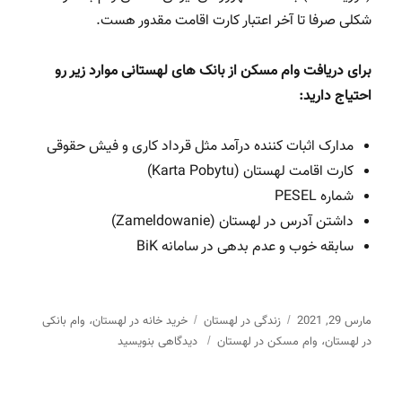
شکلی صرفا تا آخر اعتبار کارت اقامت مقدور هست.
برای دریافت وام مسکن از بانک های لهستانی موارد زیر رو
احتیاج دارید:
مدارک اثبات کننده درآمد مثل قرداد کاری و فیش حقوقی
کارت اقامت لهستان (Karta Pobytu)
شماره PESEL
داشتن آدرس در لهستان (Zameldowanie)
سابقه خوب و عدم بدهی در سامانه BiK
ارسال
مارس 29, 2021
دسته‌ها
زندگی در لهستان
برچسب‌ها
خرید خانه در لهستان
وام بانکی
،
برای
شده
در لهستان
وام مسکن در لهستان
دیدگاهی بنویسید
،
اطلاعات
در
کلی
در