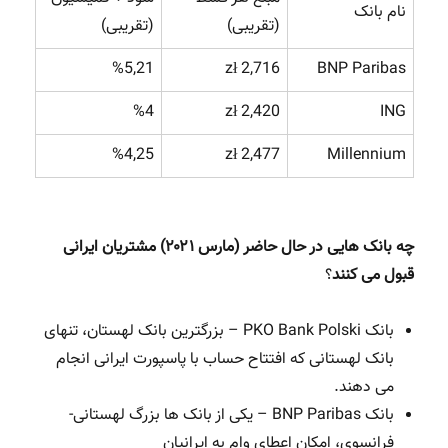
نام بانک
(تقریبی)
(تقریبی)
%5,21
2,716 zł
BNP Paribas
%4
2,420 zł
ING
%4,25
2,477 zł
Millennium
چه بانک هایی در حال حاضر (مارس ۲۰۲۱) مشتریان ایرانی
قبول می کنند
؟
بانک PKO Bank Polski – بزرگترین بانک لهستان، تنهای
بانک لهستانی که افتتاح حساب با پاسپورت ایرانی انجام
می دهند.
بانک BNP Paribas – یکی از بانک ها بزرگ لهستانی-
فرانسوی، امکان اعطای وام به ایرانیان