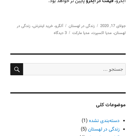
آلِگرو،
قیمت در آلِگرو
پایین تر خواهد بود.
ارسال
جولای 17, 2020
دسته‌ها
زندگی در لهستان
آلگرو
برچسب‌ها
خرید اینترنتی
زندگی در
،
،
برای
شده
لهستان
مدیا اکسپرت
مدیا مارکت
3 دیدگاه
،
،
راهنمای
در
خرید
آنلاین
از
فروشگاه
جستج
جستجو
های
برای:
اینترنتی
در
لهستان
موضوعات کلی
دسته‌بندی نشده
(1)
زندگی در لهستان
(5)