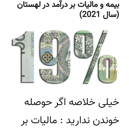
بیمه و مالیات بر درآمد در لهستان
مورد
وام
(سال 2021)
مسکن
(Mortgage)
در
لهستان
خیلی خلاصه اگر حوصله
خوندن ندارید : مالیات بر