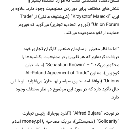
نشان‌دهنده مشکلاتی است که موارد استثناء بسیار و
تلاش‌های مختلف برای دور زدن ممنوعیت وجود دارد. علاوه بر
این، “Krzysztof Małecki” (کریشتوف مالکی) از “Trade
Union Forum” (فوروم اتحادیه تجاری) می‌گوید که فوروم
حمایت از لغو ممنوعیت می‌کند.
“اما ما نظر معینی از سازمان صنعتی کارگران تجاری خود
دریافت کرده‌ایم که هر تغییری در ممنوعیت یکشنبه‌ها را
محکوم می‌کند.” – “Sebastian Koćwin” (سباستیان
کوچوین)، معاون “All-Poland Agreement of Trade
Unions” (توافقنامه تجاری سراسر لهستان) می‌افزاید. او با این
حال تأکید دارد که در مورد این موضوع دو نظر مختلف وجود
دارد.
در نوبت، “Alfred Bujara” (آلفرد بوجارا)، رئیس تجارت
“Solidarity” (همبستگی)، در یک مصاحبه با money.pl اعلام