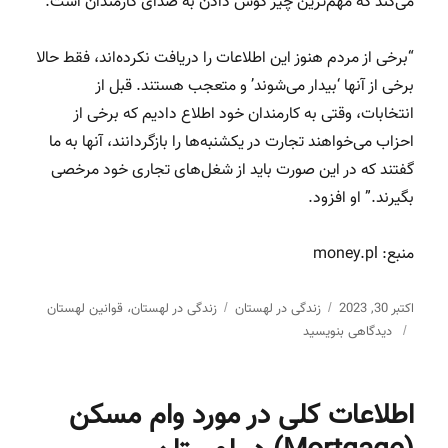
می‌کند که مهم‌ترین چیز گوش دادن به صدای کارمندان است.
“برخی از مردم هنوز این اطلاعات را دریافت نکرده‌اند، فقط حالا
برخی از آنها ‘بیدار می‌شوند’ و متعجب هستند. قبل از
انتخابات، وقتی به کارمندان خود اطلاع دادیم که برخی از
احزاب می‌خواهند تجارت در یکشنبه‌ها را بازگردانند، آنها به ما
گفتند که در این صورت باید از شغل‌های تجاری خود مرخصی
بگیرند.” او افزود.
منبع: money.pl
اکتبر 30, 2023
ارسال
دسته‌ها
زندگی در لهستان
برچسب‌ها
زندگی در لهستان
قوانین لهستان
،
برای
شده
دیدگاهی بنویسید
احتمال
در
رفع
محدودیت
اطلاعات کلی در مورد وام مسکن
خرید
/